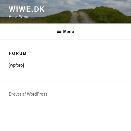
Videre
WIWE.DK
til
Peter Wiwe
indhold
Menu
FORUM
[wpforo]
Drevet af WordPress